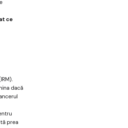
le
at ce
IRM).
mina dacă
ancerul
entru
ată prea