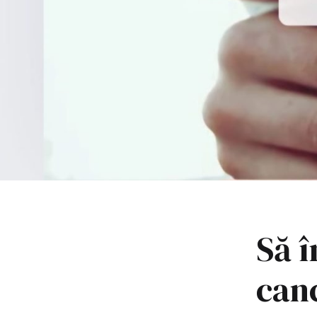
Să î
can