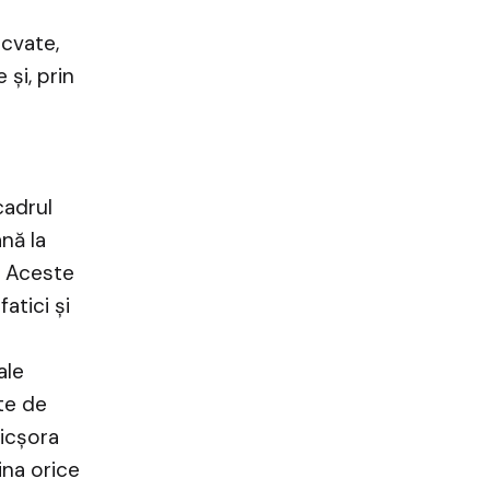
cvate,
și, prin
cadrul
nă la
. Aceste
atici și
ale
te de
micșora
ina orice