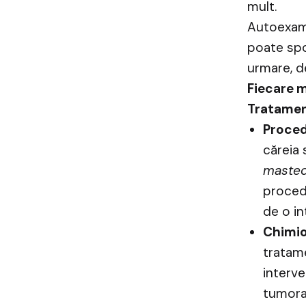
mult.
Autoexami
poate spo
urmare, d
Fiecare 
Tratamen
Proced
căreia 
maste
procedu
de o in
Chimio
tratame
interve
tumora 