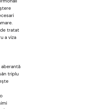
hormonali
eștere
ecesari
amare.
 de tratat
u a viza
1 aberantă
ân triplu
rește
 o
simi