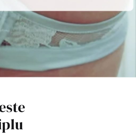
este
iplu