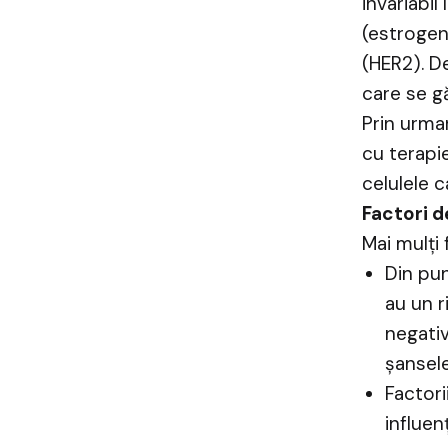
invariabil
(estrogen
(HER2). D
care se g
Prin urmar
cu terapi
celulele 
Factori de
Mai mulți 
Din pu
au un r
negativ
șansele
Factori
influen