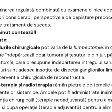
narea regulată, combinată cu examene clinice ade
ri considerabil perspectivele de depistare precoce 
e tratament de succes.
minut contează!!
te:
urile chirurgicale
pot varia de la
lumpectomie,
în 
se îndepărtează doar tumora și țesuturile din jur, pâ
ctomie
, care presupune îndepărtarea întregului sân
ri sunt adesea însoțite de disecția ganglionilor limf
tervenție chirurgicală de reconstrucție.
terapia și radioterapia
rămân pietrele de temelie 
ntelor sistemice. Ambele pot fi administrate înain
nția chirurgicală (terapie neoadjuvantă) pentru a 
și după operație (terapie adjuvantă) pentru a elim