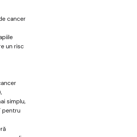
 de cancer
piile
e un risc
cancer
,
ai simplu,
” pentru
eră