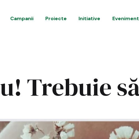
Campanii
Proiecte
Initiative
Evenimen
eschide
eniul
u! Trebuie să