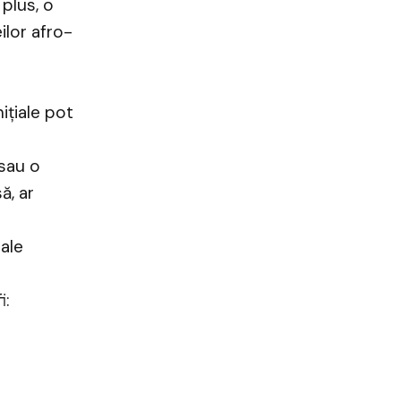
 plus, o
ilor afro-
ițiale pot
 sau o
ă, ar
ale
i: