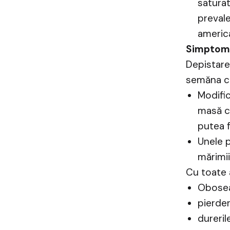
saturat
prevale
america
Simptom
Depistare
semăna cu
Modific
masă ca
putea f
Unele 
mărimii
Cu toate 
Obosea
pierder
dureri