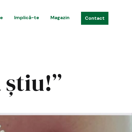
te
Implică-te
Magazin
Contact
 știu!”