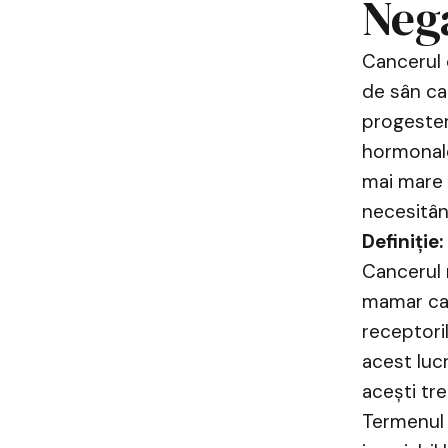
Neg
Cancerul 
de sân ca
progestero
hormonale
mai mare 
necesitân
Definiție:
Cancerul 
mamar car
receptori
acest luc
acești tre
Termenul 