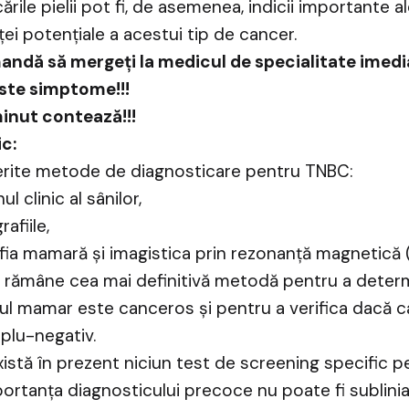
ările pielii pot fi, de asemenea, indicii importante a
ei potențiale a acestui tip de cancer.
ndă să mergeți la medicul de specialitate imedi
ste simptome!!!
inut contează!!!
c:
ferite metode de diagnosticare pentru TNBC:
l clinic al sânilor,
fiile,
ia mamară și imagistica prin rezonanță magnetică (
a rămâne cea mai definitivă metodă pentru a deter
ul mamar este canceros și pentru a verifica dacă c
iplu-negativ.
xistă în prezent niciun test de screening specific p
ortanța diagnosticului precoce nu poate fi sublini