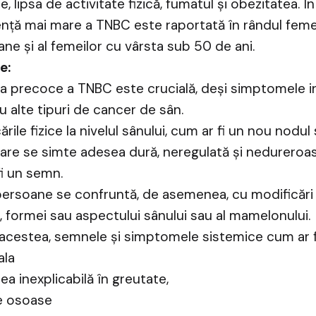
e, lipsa de activitate fizică, fumatul și obezitatea. În
nță mai mare a TNBC este raportată în rândul feme
ne și al femeilor cu vârsta sub 50 de ani.
e:
a precoce a TNBC este crucială, deși simptomele in
 alte tipuri de cancer de sân.
ările fizice la nivelul sânului, cum ar fi un nou nodul
re se simte adesea dură, neregulată și nedureroas
i un semn.
persoane se confruntă, de asemenea, cu modificări 
, formei sau aspectului sânului sau al mamelonului.
acestea, semnele și simptomele sistemice cum ar f
la
ea inexplicabilă în greutate,
le osoase