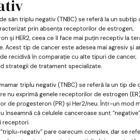
ativ
de sân triplu negativ (TNBC) se referă la un subtip
racterizat prin absența receptorilor de estrogen,
n și HER2, ceea ce îl face mai puțin receptiv la tera
. Acest tip de cancer este adesea mai agresiv și ar
de recidivă în comparație cu alte tipuri de cancer,
d strategii de tratament specializate.
mamar triplu negativ (TNBC) se referă la un tip de 
e nu exprimă genele receptorilor de estrogen (ER)
lor de progesteron (PR) și Her2/neu. Într-un mod m
ru înseamnă că celulele canceroase sunt “negative
i receptori.
“triplu-negativ” pare oarecum complex, dar se ref