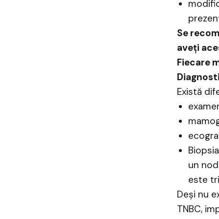
modific
prezenț
Se recoma
aveți ace
Fiecare m
Diagnosti
Există di
examenu
mamogra
ecograf
Biopsi
un nod
este tr
Deși nu e
TNBC, imp